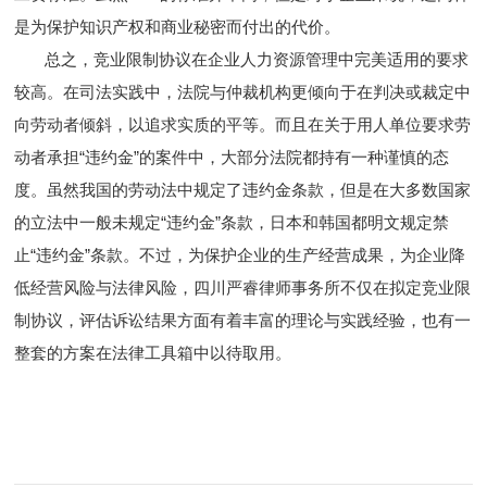
是为保护知识产权和商业秘密而付出的代价。
总之，竞业限制协议在企业人力资源管理中完美适用的要求
较高。在司法实践中，法院与仲裁机构更倾向于在判决或裁定中
向劳动者倾斜，以追求实质的平等。而且在关于用人单位要求劳
动者承担“违约金”的案件中，大部分法院都持有一种谨慎的态
度。虽然我国的劳动法中规定了违约金条款，但是在大多数国家
的立法中一般未规定“违约金”条款，日本和韩国都明文规定禁
止“违约金”条款。不过，为保护企业的生产经营成果，为企业降
低经营风险与法律风险，四川严睿律师事务所不仅在拟定竞业限
制协议，评估诉讼结果方面有着丰富的理论与实践经验，也有一
整套的方案在法律工具箱中以待取用。