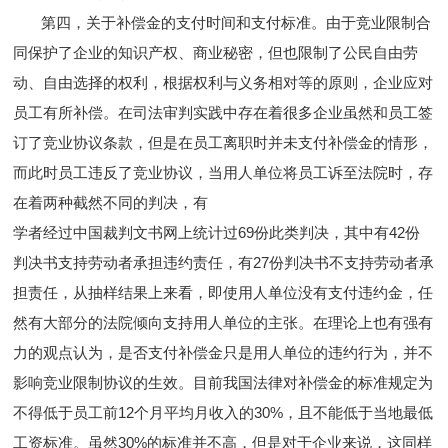
第四，关于补偿金的支付时间和支付标准。由于竞业限制合
同保护了企业的知识产权、商业秘密，但也限制了公民自由劳
动、自由选择的权利，根据权利与义务相对等的原则，企业应对
员工有所补偿。在司法审判实践中存在着很多企业虽然和员工签
订了竞业协议条款，但是在员工离职时并未支付补偿金的情形，
而此时员工违反了竞业协议，当用人单位将员工诉至法院时，存
在着两种截然不同的判决，有
学者经过中国裁判文书网上统计过69份此类判决，其中有42份
判决书支持劳动者承担违约责任，有27份判决书不支持劳动者承
担责任，从抽样结果上来看，即使用人单位没有支付违约金，任
然有大部分的法院倾向支持用人单位的主张。在理论上也有强有
力的观点认为，是否支付补偿金只是用人单位的违约行为，并不
影响竞业限制协议的生效。目前我国法律对补偿金的标准规定为
不得低于员工前12个月平均月收入的30%，且不能低于当地最低
工资标准。虽然30%的标准并不高，但是对于企业来说，这同样