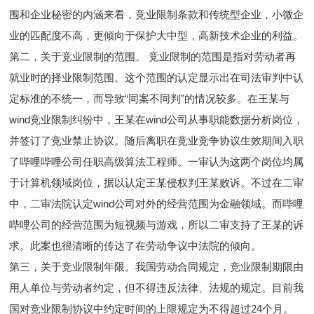
围和企业秘密的内涵来看，竞业限制条款和传统型企业，小微企
业的匹配度不高，更倾向于保护大中型，高新技术企业的利益。
第二，关于竞业限制的范围。 竞业限制的范围是指对劳动者再
就业时的择业限制范围。这个范围的认定显示出在司法审判中认
定标准的不统一，而导致“同案不同判”的情况较多。在王某与
wind竞业限制纠纷中，王某在wind公司从事职能数据分析岗位，
并签订了竞业禁止协议。随后离职在竞业竞争协议生效期间入职
了哔哩哔哩公司任职高级算法工程师。一审认为这两个岗位均属
于计算机领域岗位，据以认定王某侵权判王某败诉。不过在二审
中，二审法院认定wind公司对外的经营范围为金融领域。而哔哩
哔哩公司的经营范围为短视频与游戏，所以二审支持了王某的诉
求。此案也很清晰的传达了在劳动争议中法院的倾向。
第三，关于竞业限制年限。我国劳动合同规定，竞业限制期限由
用人单位与劳动者约定，但不得违反法律、法规的规定。目前我
国对竞业限制协议中约定时间的上限规定为不得超过24个月。