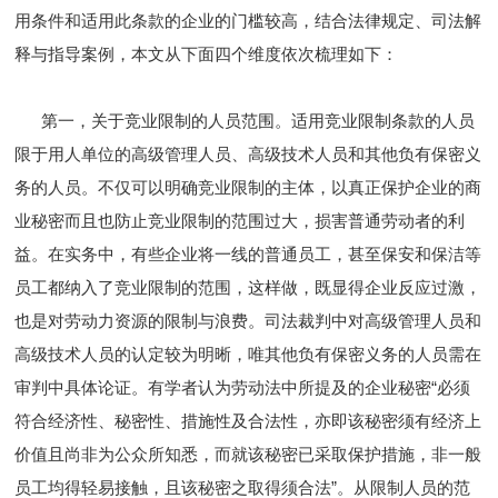
用条件和适用此条款的企业的门槛较高，结合法律规定、司法解
释与指导案例，本文从下面四个维度依次梳理如下：
第一，关于竞业限制的人员范围。适用竞业限制条款的人员
限于用人单位的高级管理人员、高级技术人员和其他负有保密义
务的人员。不仅可以明确竞业限制的主体，以真正保护企业的商
业秘密而且也防止竞业限制的范围过大，损害普通劳动者的利
益。在实务中，有些企业将一线的普通员工，甚至保安和保洁等
员工都纳入了竞业限制的范围，这样做，既显得企业反应过激，
也是对劳动力资源的限制与浪费。司法裁判中对高级管理人员和
高级技术人员的认定较为明晰，唯其他负有保密义务的人员需在
审判中具体论证。有学者认为劳动法中所提及的企业秘密“必须
符合经济性、秘密性、措施性及合法性，亦即该秘密须有经济上
价值且尚非为公众所知悉，而就该秘密已采取保护措施，非一般
员工均得轻易接触，且该秘密之取得须合法”。从限制人员的范